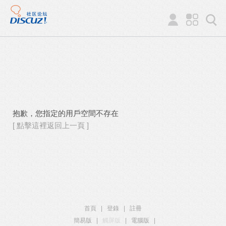
抱歉，您指定的用戶空間不存在
[ 點擊這裡返回上一頁 ]
首頁
|
登錄
|
註冊
簡易版
|
觸屏版
|
電腦版
|