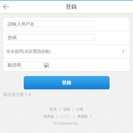
登錄
安全提問(未設置請忽略)
登錄
還沒有註冊？
首頁
|
登錄
|
註冊
簡易版
|
觸屏版
|
電腦版
|
© Comsenz Inc.