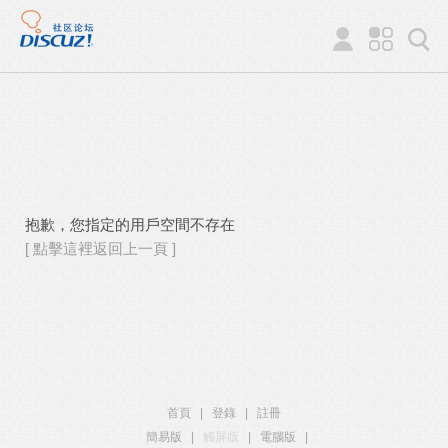
抱歉，您指定的用戶空間不存在
[ 點擊這裡返回上一頁 ]
首頁
|
登錄
|
註冊
簡易版
|
觸屏版
|
電腦版
|