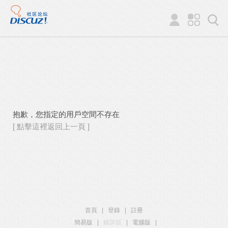
抱歉，您指定的用戶空間不存在
[ 點擊這裡返回上一頁 ]
首頁
|
登錄
|
註冊
簡易版
|
觸屏版
|
電腦版
|