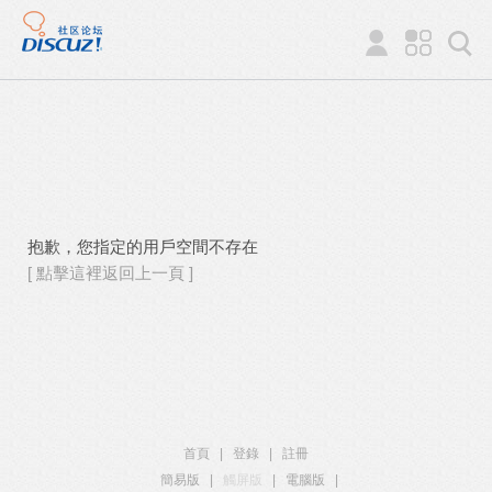
抱歉，您指定的用戶空間不存在
[ 點擊這裡返回上一頁 ]
首頁
|
登錄
|
註冊
簡易版
|
觸屏版
|
電腦版
|