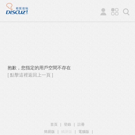
抱歉，您指定的用戶空間不存在
[ 點擊這裡返回上一頁 ]
首頁
|
登錄
|
註冊
簡易版
|
觸屏版
|
電腦版
|