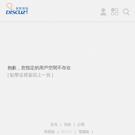
抱歉，您指定的用戶空間不存在
[ 點擊這裡返回上一頁 ]
首頁
|
登錄
|
註冊
簡易版
|
觸屏版
|
電腦版
|