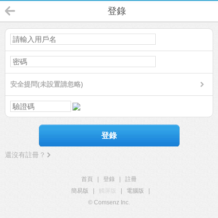
登錄
安全提問(未設置請忽略)
登錄
還沒有註冊？
首頁
|
登錄
|
註冊
簡易版
|
觸屏版
|
電腦版
|
© Comsenz Inc.