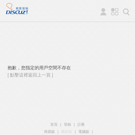
抱歉，您指定的用戶空間不存在
[ 點擊這裡返回上一頁 ]
首頁
|
登錄
|
註冊
簡易版
|
觸屏版
|
電腦版
|