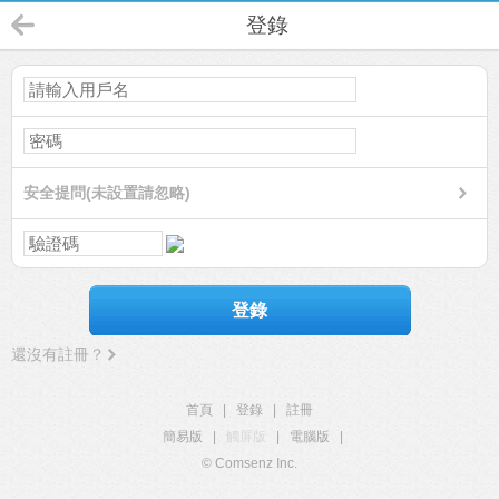
登錄
安全提問(未設置請忽略)
登錄
還沒有註冊？
首頁
|
登錄
|
註冊
簡易版
|
觸屏版
|
電腦版
|
© Comsenz Inc.