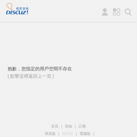
抱歉，您指定的用戶空間不存在
[ 點擊這裡返回上一頁 ]
首頁
|
登錄
|
註冊
簡易版
|
觸屏版
|
電腦版
|