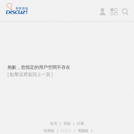
抱歉，您指定的用戶空間不存在
[ 點擊這裡返回上一頁 ]
首頁
|
登錄
|
註冊
簡易版
|
觸屏版
|
電腦版
|