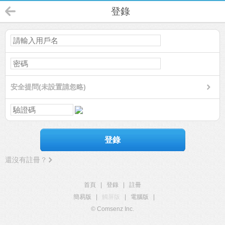
登錄
安全提問(未設置請忽略)
登錄
還沒有註冊？
首頁
|
登錄
|
註冊
簡易版
|
觸屏版
|
電腦版
|
© Comsenz Inc.