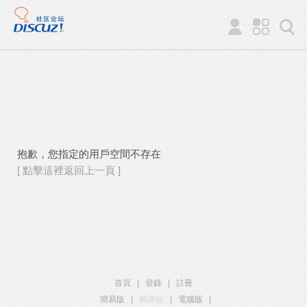
抱歉，您指定的用戶空間不存在
[ 點擊這裡返回上一頁 ]
首頁
|
登錄
|
註冊
簡易版
|
觸屏版
|
電腦版
|