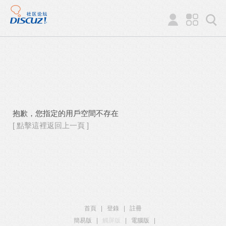
抱歉，您指定的用戶空間不存在
[ 點擊這裡返回上一頁 ]
首頁
|
登錄
|
註冊
簡易版
|
觸屏版
|
電腦版
|