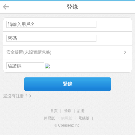
登錄
安全提問(未設置請忽略)
登錄
還沒有註冊？
首頁
|
登錄
|
註冊
簡易版
|
觸屏版
|
電腦版
|
© Comsenz Inc.