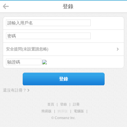
登錄
安全提問(未設置請忽略)
登錄
還沒有註冊？
首頁
|
登錄
|
註冊
簡易版
|
觸屏版
|
電腦版
|
© Comsenz Inc.