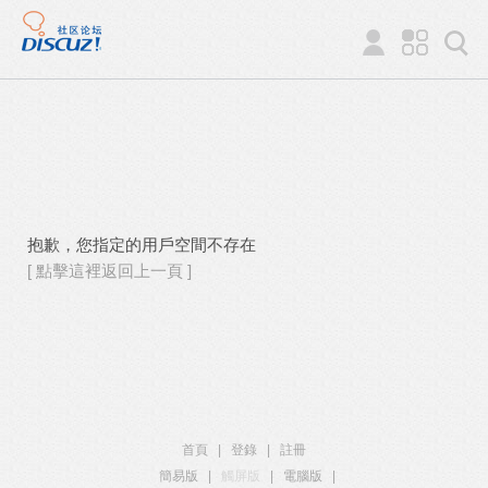
抱歉，您指定的用戶空間不存在
[ 點擊這裡返回上一頁 ]
首頁
|
登錄
|
註冊
簡易版
|
觸屏版
|
電腦版
|