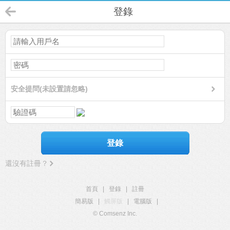
登錄
安全提問(未設置請忽略)
登錄
還沒有註冊？
首頁
|
登錄
|
註冊
簡易版
|
觸屏版
|
電腦版
|
© Comsenz Inc.