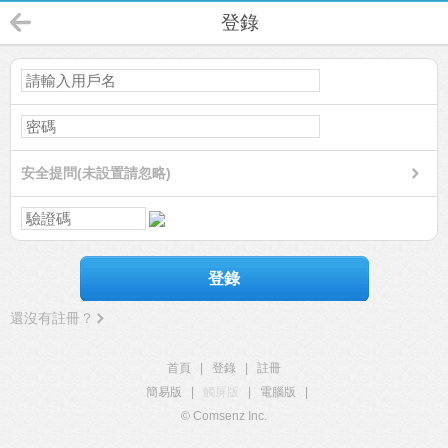
登錄
安全提問(未設置請忽略)
登錄
還沒有註冊？
首頁
|
登錄
|
註冊
簡易版
|
觸屏版
|
電腦版
|
© Comsenz Inc.