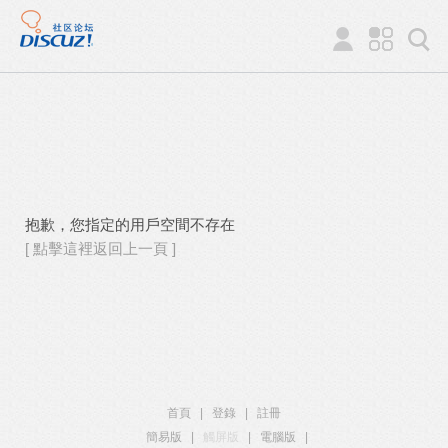
抱歉，您指定的用戶空間不存在
[ 點擊這裡返回上一頁 ]
首頁
|
登錄
|
註冊
簡易版
|
觸屏版
|
電腦版
|