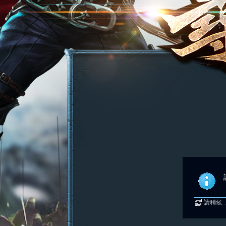
請稍候..