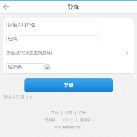
登錄
安全提問(未設置請忽略)
登錄
還沒有註冊？
首頁
|
登錄
|
註冊
簡易版
|
觸屏版
|
電腦版
|
© Comsenz Inc.