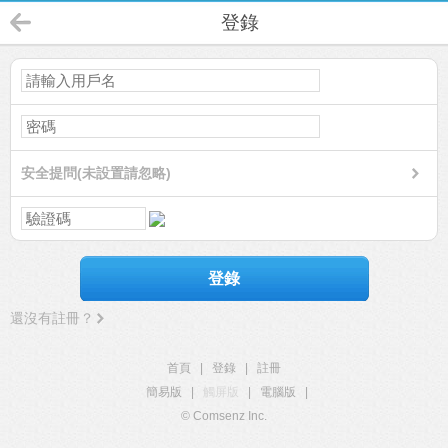
登錄
安全提問(未設置請忽略)
登錄
還沒有註冊？
首頁
|
登錄
|
註冊
簡易版
|
觸屏版
|
電腦版
|
© Comsenz Inc.