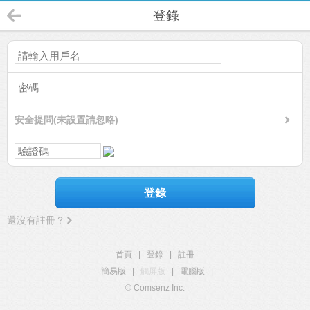
登錄
安全提問(未設置請忽略)
登錄
還沒有註冊？
首頁
|
登錄
|
註冊
簡易版
|
觸屏版
|
電腦版
|
© Comsenz Inc.