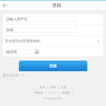
登錄
安全提問(未設置請忽略)
登錄
還沒有註冊？
首頁
|
登錄
|
註冊
簡易版
|
觸屏版
|
電腦版
|
© Comsenz Inc.