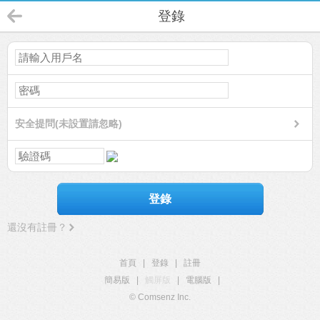
登錄
安全提問(未設置請忽略)
登錄
還沒有註冊？
首頁
|
登錄
|
註冊
簡易版
|
觸屏版
|
電腦版
|
© Comsenz Inc.