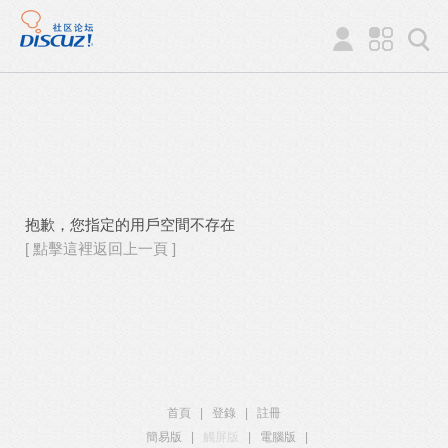
抱歉，您指定的用戶空間不存在
[ 點擊這裡返回上一頁 ]
首頁
|
登錄
|
註冊
簡易版
|
觸屏版
|
電腦版
|