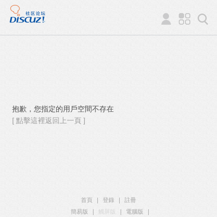
抱歉，您指定的用戶空間不存在
[ 點擊這裡返回上一頁 ]
首頁
|
登錄
|
註冊
簡易版
|
觸屏版
|
電腦版
|