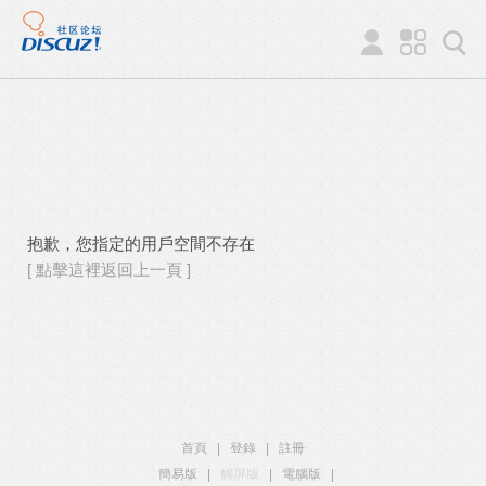
抱歉，您指定的用戶空間不存在
[ 點擊這裡返回上一頁 ]
首頁
|
登錄
|
註冊
簡易版
|
觸屏版
|
電腦版
|