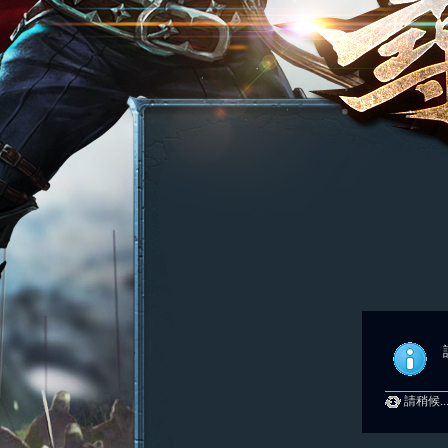
請稍候..