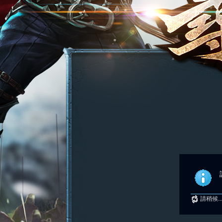
請稍候..