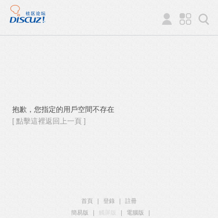
抱歉，您指定的用戶空間不存在
[ 點擊這裡返回上一頁 ]
首頁
|
登錄
|
註冊
簡易版
|
觸屏版
|
電腦版
|