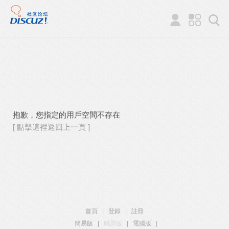
抱歉，您指定的用戶空間不存在
[ 點擊這裡返回上一頁 ]
首頁
|
登錄
|
註冊
簡易版
|
觸屏版
|
電腦版
|