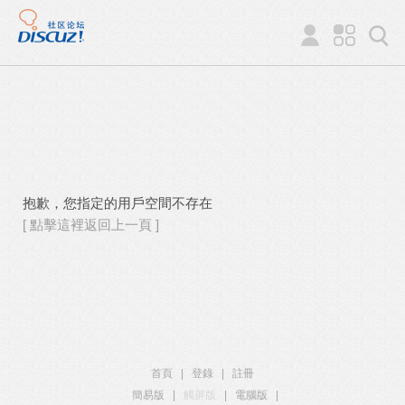
抱歉，您指定的用戶空間不存在
[ 點擊這裡返回上一頁 ]
首頁
|
登錄
|
註冊
簡易版
|
觸屏版
|
電腦版
|