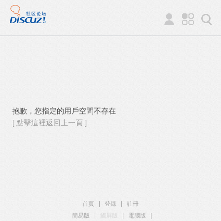
抱歉，您指定的用戶空間不存在
[ 點擊這裡返回上一頁 ]
首頁
|
登錄
|
註冊
簡易版
|
觸屏版
|
電腦版
|