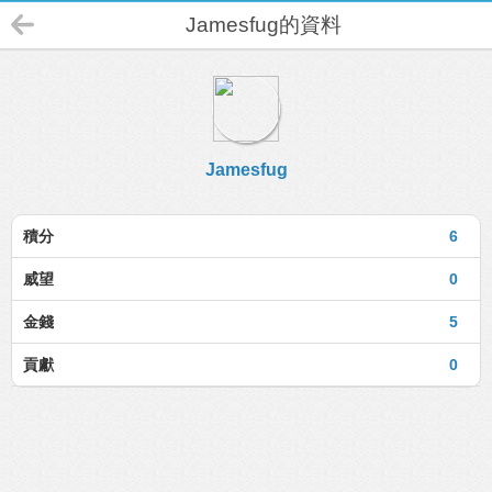
Jamesfug的資料
Jamesfug
積分
6
威望
0
金錢
5
貢獻
0