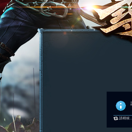
請稍候..