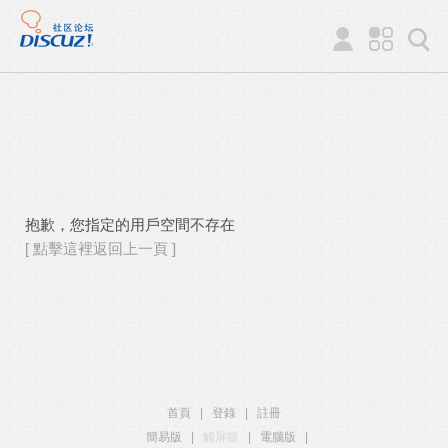
抱歉，您指定的用戶空間不存在
[ 點擊這裡返回上一頁 ]
首頁
|
登錄
|
註冊
簡易版
|
觸屏版
|
電腦版
|