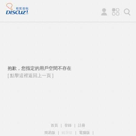
抱歉，您指定的用戶空間不存在
[ 點擊這裡返回上一頁 ]
首頁
|
登錄
|
註冊
簡易版
|
觸屏版
|
電腦版
|