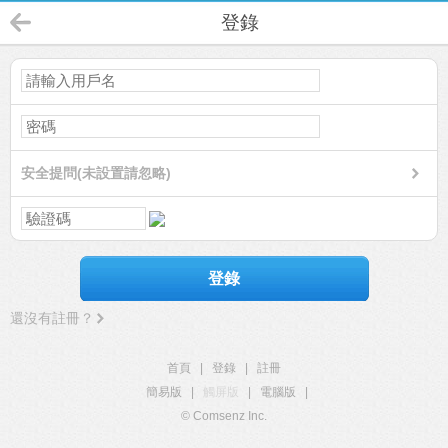
登錄
安全提問(未設置請忽略)
登錄
還沒有註冊？
首頁
|
登錄
|
註冊
簡易版
|
觸屏版
|
電腦版
|
© Comsenz Inc.