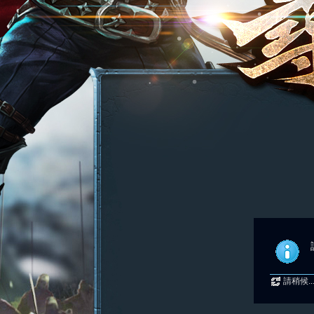
請稍候..