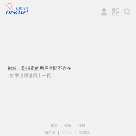
抱歉，您指定的用戶空間不存在
[ 點擊這裡返回上一頁 ]
首頁
|
登錄
|
註冊
簡易版
|
觸屏版
|
電腦版
|