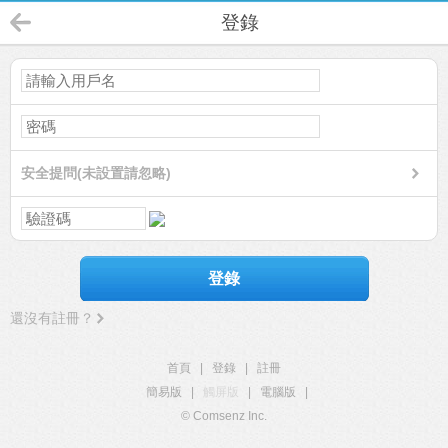
登錄
安全提問(未設置請忽略)
登錄
還沒有註冊？
首頁
|
登錄
|
註冊
簡易版
|
觸屏版
|
電腦版
|
© Comsenz Inc.