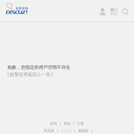
抱歉，您指定的用戶空間不存在
[ 點擊這裡返回上一頁 ]
首頁
|
登錄
|
註冊
簡易版
|
觸屏版
|
電腦版
|