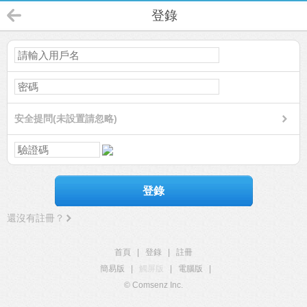
登錄
安全提問(未設置請忽略)
登錄
還沒有註冊？
首頁
|
登錄
|
註冊
簡易版
|
觸屏版
|
電腦版
|
© Comsenz Inc.