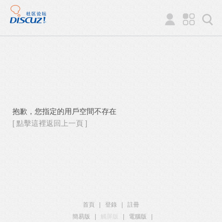
抱歉，您指定的用戶空間不存在
[ 點擊這裡返回上一頁 ]
首頁
|
登錄
|
註冊
簡易版
|
觸屏版
|
電腦版
|