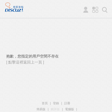
抱歉，您指定的用戶空間不存在
[ 點擊這裡返回上一頁 ]
首頁
|
登錄
|
註冊
簡易版
|
觸屏版
|
電腦版
|