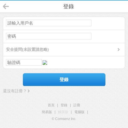
登錄
安全提問(未設置請忽略)
登錄
還沒有註冊？
首頁
|
登錄
|
註冊
簡易版
|
觸屏版
|
電腦版
|
© Comsenz Inc.