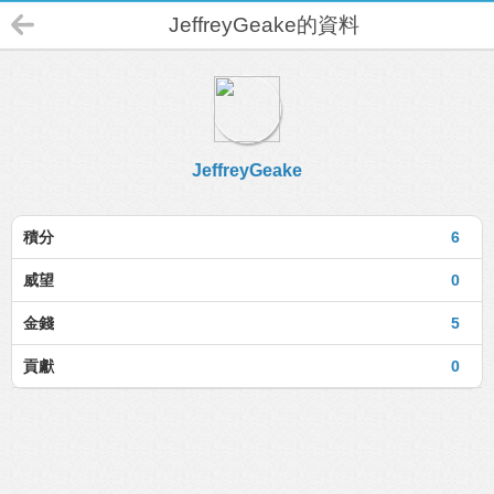
JeffreyGeake的資料
JeffreyGeake
積分
6
威望
0
金錢
5
貢獻
0